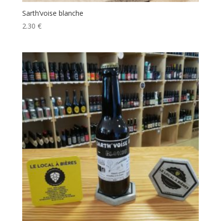
Sarth’voise blanche
2.30
€