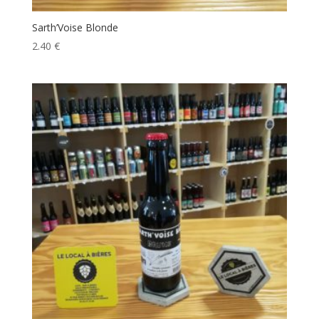
Sarth’Voise Blonde
2.40
€