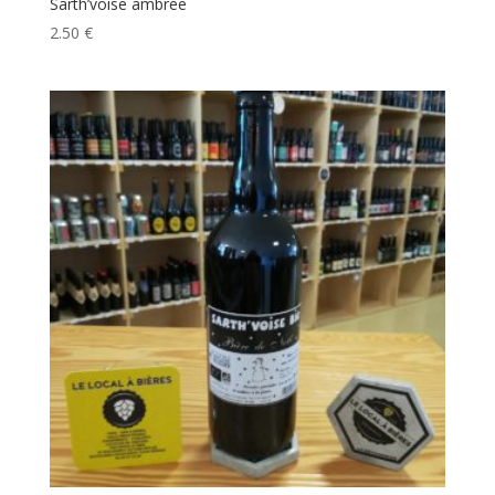
Sarth’voise ambrée
2.50
€