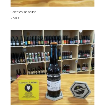
Sarth’voise brune
2.50
€