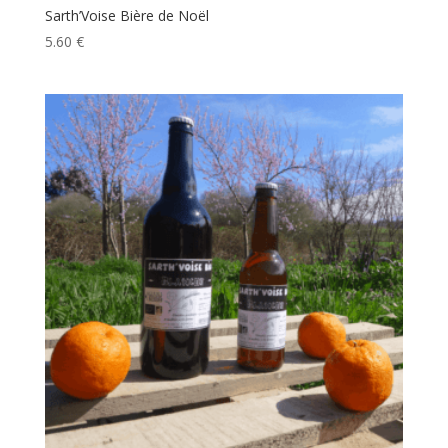
Sarth’Voise Bière de Noël
5.60
€