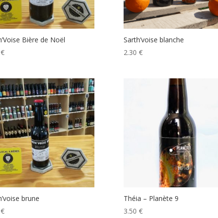
h’Voise Bière de Noël
Sarth’voise blanche
0
€
2.30
€
h’voise brune
Théia – Planète 9
0
€
3.50
€