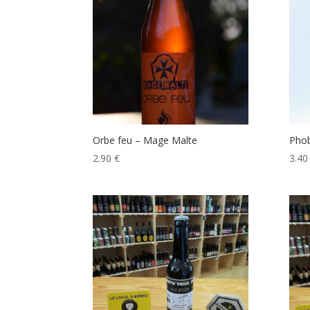
Orbe feu – Mage Malte
Phob
2.90
€
3.4