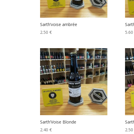
Sarth’voise ambrée
Sart
2.50
€
5.6
Sarth’Voise Blonde
Sart
2.40
€
2.5